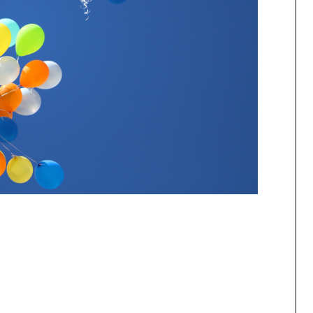
hat
essenger